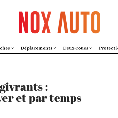
ches
Déplacements
Deux-roues
Protecti
givrants :
ver et par temps