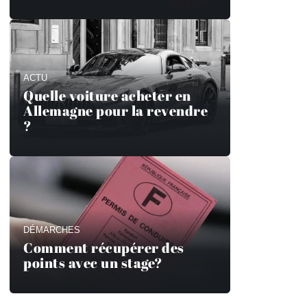
ACTU
Quelle voiture acheter en
Allemagne pour la revendre
?
DÉMARCHES
Comment récupérer des
points avec un stage?