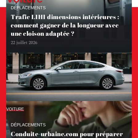
DÉPLACEMENTS
Trafic L1H1 dimensions intérieures :
comment gagner de la longueur avec
une cloison adaptée ?
22 juillet 2026
VOITURE
Ces berlines électriques d’occasion
qui valent le détour cette année
DÉPLACEMENTS
Conduite-urbaine.com pour préparer
Oubliez tout ce que vous croyez savoir sur le marché de