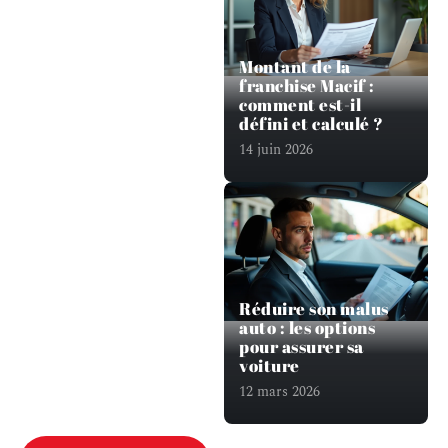
Montant de la
franchise Macif :
comment est-il
défini et calculé ?
14 juin 2026
Réduire son malus
auto : les options
pour assurer sa
voiture
12 mars 2026