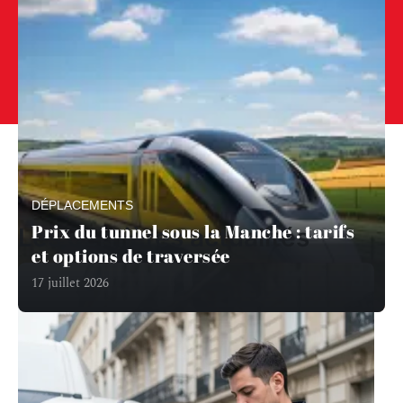
En savoir plus
DÉPLACEMENTS
Prix du tunnel sous la Manche : tarifs
Les dernières actualités
et options de traversée
17 juillet 2026