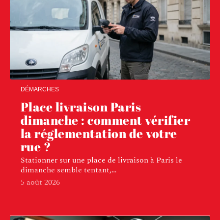
DÉMARCHES
Place livraison Paris
dimanche : comment vérifier
la réglementation de votre
rue ?
Stationner sur une place de livraison à Paris le
dimanche semble tentant,
…
5 août 2026