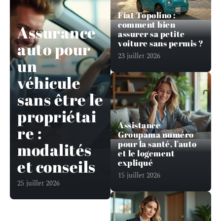
Fiat Topolino :
comment bien
Assurance
assurer sa petite
voiture sans permis ?
auto pour
23 juillet 2026
un
véhicule
sans être le
propriétai
Assistance
re :
Groupama numéro
pour la santé, l’auto
modalités
et le logement
et conseils
expliqué
15 juillet 2026
25 juillet 2026