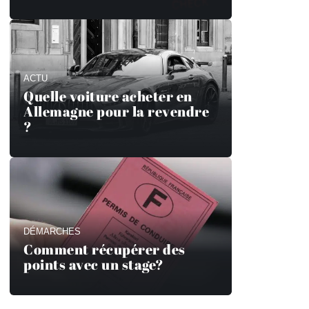
ACTU
Quelle voiture acheter en
Allemagne pour la revendre
?
DÉMARCHES
Comment récupérer des
points avec un stage?