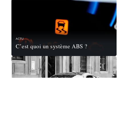
ACTU
C’est quoi un système ABS ?
ACTU
Quelle voiture acheter en Allemagne
pour la revendre ?