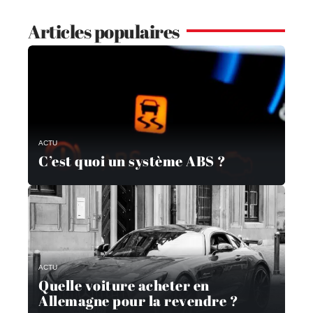
Articles populaires
ACTU
C’est quoi un système ABS ?
ACTU
Quelle voiture acheter en
Allemagne pour la revendre ?