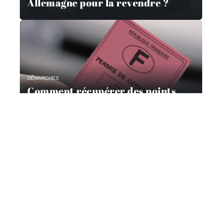
Allemagne pour la revendre ?
DÉMARCHES
Comment récupérer des points
avec un stage?
Contact
Mentions Légales
Sitemap
© 2025 | noxautos.fr