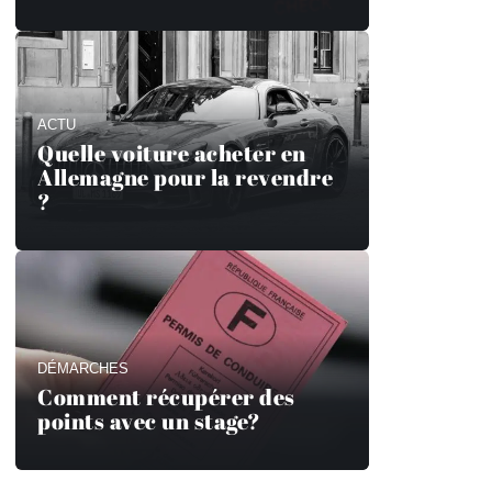
ACTU
Quelle voiture acheter en
Allemagne pour la revendre
?
DÉMARCHES
Comment récupérer des
points avec un stage?