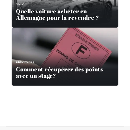
ACTU
Quelle voiture acheter en
Allemagne pour la revendre ?
DÉMARCHES
Comment récupérer des points
avec un stage?