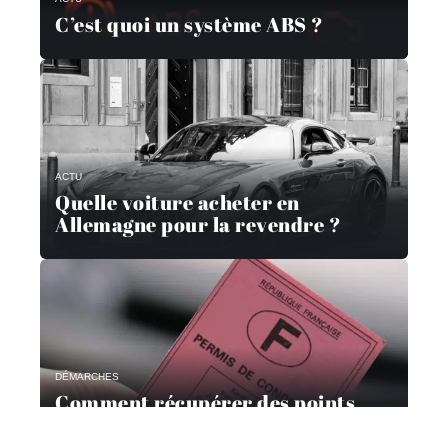
C’est quoi un système ABS ?
ACTU
Quelle voiture acheter en
Allemagne pour la revendre ?
DÉMARCHES
Comment récupérer des points
avec un stage?