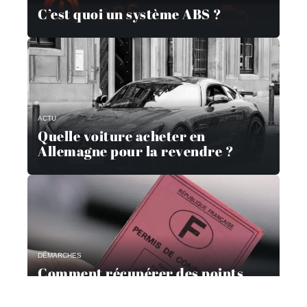
C’est quoi un système ABS ?
ACTU
Quelle voiture acheter en
Allemagne pour la revendre ?
DÉMARCHES
Comment récupérer des points
avec un stage?