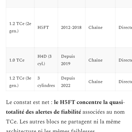
1.2 TCe (2e
H5FT
2012-2018
Chaîne
Direct
gen.)
H4D (3
Depuis
1.0 TCe
Chaîne
Direct
cyl.)
2019
1.2 TCe (3e
3
Depuis
Chaîne
Direct
gen.)
cylindres
2022
Le constat est net :
le H5FT concentre la quasi-
totalité des alertes de fiabilité
associées au nom
TCe. Les autres blocs ne partagent ni la même
architecture ni les mêmes faiblesses.