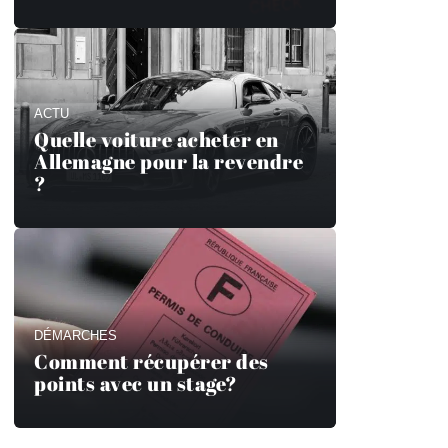
ACTU
Quelle voiture acheter en
Allemagne pour la revendre
?
DÉMARCHES
Comment récupérer des
points avec un stage?