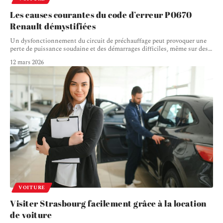
Les causes courantes du code d’erreur P0670
Renault démystifiées
Un dysfonctionnement du circuit de préchauffage peut provoquer une
perte de puissance soudaine et des démarrages difficiles, même sur des
…
12 mars 2026
VOITURE
Visiter Strasbourg facilement grâce à la location
de voiture