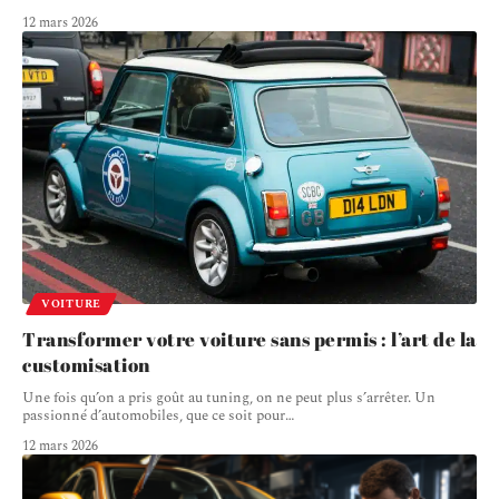
12 mars 2026
VOITURE
Transformer votre voiture sans permis : l’art de la
customisation
Une fois qu’on a pris goût au tuning, on ne peut plus s’arrêter. Un
passionné d’automobiles, que ce soit pour
…
12 mars 2026