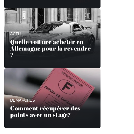
ACTU
Quelle voiture acheter en
Allemagne pour la revendre
?
DÉMARCHES
Comment récupérer des
points avec un stage?