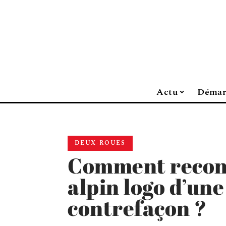
Actu
Démar
DEUX-ROUES
Comment reconn
alpin logo d’une
contrefaçon ?